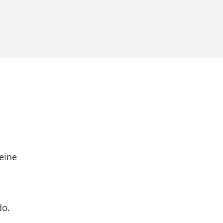
eine
do.