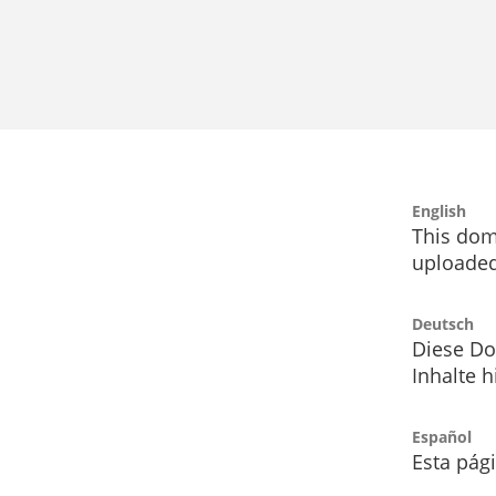
English
This dom
uploaded
Deutsch
Diese Do
Inhalte h
Español
Esta pág